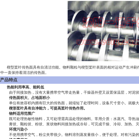
楔型桨叶传热面具有自清洁功能。物料颗粒与楔型桨叶表面的相对运动产生冲刷作
中一直保持着清洁的传热面。
产品特点
热能利用率高、能耗低
由于间接加热，没有大量携带空气带走热量，干燥器外壁又设置保温层，对泥状、膏状
传热面积大、占地面积小
单位有效容积内拥有巨大的传热面，就缩短了处理时间，设备尺寸变小。就极
楔形桨叶具有自净能力，可提高桨叶传热作用。
物料适用范围广
既可处理热敏性物料，又可处理需高温处理的物料。常用介质：水蒸汽、导热
膏状、颗粒状、粉状、浆状物料间接加热或冷却，可完成干燥、冷却、加热、
环境污染小
不使用携带空气，粉尘夹带很少。物料溶剂蒸发量很小，便于处理。对有污染