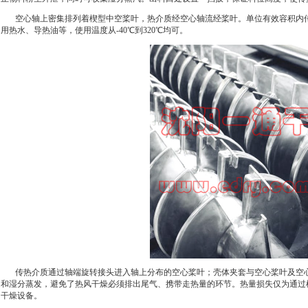
空心轴上密集排列着楔型中空桨叶，热介质经空心轴流经桨叶。单位有效容积内传
用热水、导热油等，使用温度从-40℃到320℃均可。
传热介质通过轴端旋转接头进入轴上分布的空心桨叶；壳体夹套与空心桨叶及空心
和湿分蒸发，避免了热风干燥必须排出尾气、携带走热量的环节。热量损失仅为通过
干燥设备。