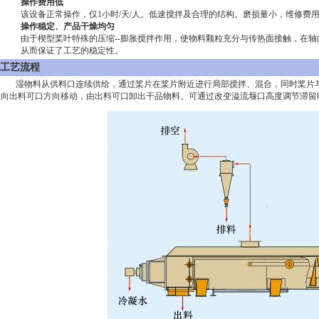
操作费用低
该设备正常操作，仅1小时/天/人。低速搅拌及合理的结构。磨损量小，维修费
操作稳定、产品干燥均匀
由于楔型桨叶特殊的压缩--膨胀搅拌作用，使物料颗粒充分与传热面接触，在
从而保证了工艺的稳定性。
工艺流程
湿物料从供料口连续供给，通过桨片在桨片附近进行局部搅拌、混合，同时桨片
向出料可口方向移动，由出料可口卸出干品物料。可通过改变溢流堰口高度调节滞留