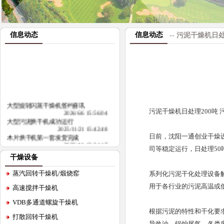
信息动态
信息动态
-- 污泥干燥机日处
大型旋转闪蒸干燥机签约喜讯
污泥干燥机日处理200吨 
2026/6/6 15:56:04
大型污泥烘干机成功运行
2025/11/21 15:42:48
木片烘干机第一套发货完成
日前，沈阳一通创业干燥
2025/4/1 13:31:17
司等稳定运行，日处理50吨
污泥干燥机日处理200吨
干燥设备
2024/11/22 9:29:29
生物质烘焙设备 生物质热解装置
蒸汽回转干燥机/煅烧窑
系列化污泥干化处理设备
2024/8/7 9:25:09
用于各行业的污泥高温或
高速搅拌干燥机
VDB多通道螺旋干燥机
根据污泥的特性和干化要
打散回转干燥机
导热油、锅炉尾气、各类